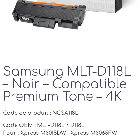
Samsung MLT-D118L
– Noir – Compatible
Premium Tone – 4K
Code de produit : NCSA118L
Code OEM : MLT-D118L / D118L
Pour : Xpress M3015DW , Xpress M3065FW