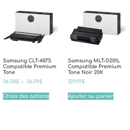
Samsung CLT-407S
Samsung MLT-D201L
Compatible Premium
Compatible Premium
Tone
Tone Noir 20K
36.58
$
–
36.99
$
129.99
$
Choix des options
Ajouter au panier