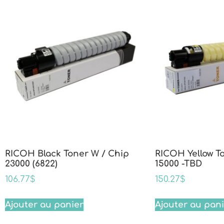
RICOH Black Toner W / Chip
RICOH Yellow T
23000 (6822)
15000 -TBD
106.77
$
150.27
$
Ajouter au panier
Ajouter au pan