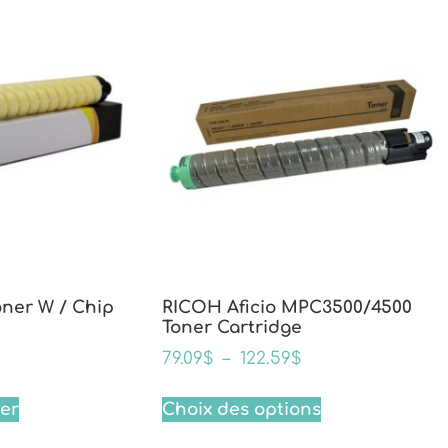
oner W / Chip
RICOH Aficio MPC3500/4500
Toner Cartridge
79.09
$
–
122.59
$
ier
Choix des options