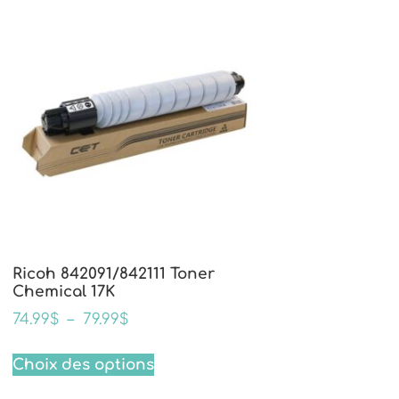
Ricoh 842091/842111 Toner
Chemical 17K
74.99
$
–
79.99
$
Choix des options