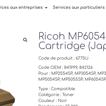
ices aux entreprises
Services aux particuliers
Ricoh MP6054
Cartridge (Ja
Code de produit : 6775U
Code OEM : 841999, 842126
Pour : MP2554SP, MP3054SP, MP
MP5054SP, MP5055SP, MP6054SP
Type : Compatible
Catégorie : Toner
Couleur : Noir