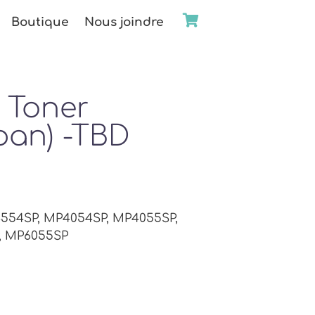
Boutique
Nous joindre
 Toner
pan) -TBD
3554SP, MP4054SP, MP4055SP,
, MP6055SP