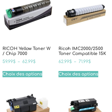
RICOH Yellow Toner W
Ricoh IMC2000/2500
/ Chip 7000
Toner Compatible 15K
59.99
$
–
62.99
$
62.99
$
–
71.99
$
Choix des options
Choix des options