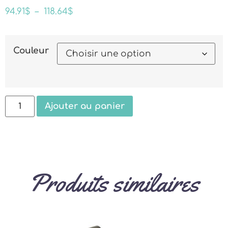
94.91
$
–
118.64
$
Couleur
Ajouter au panier
Produits similaires