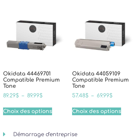
Okidata 44469701
Okidata 44059109
Compatible Premium
Compatible Premium
Tone
Tone
89.29
$
–
89.99
$
57.48
$
–
69.99
$
Choix des options
Choix des options
Démarrage d'entreprise