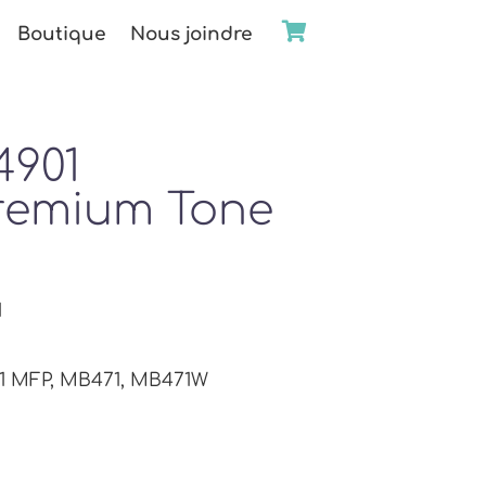
Boutique
Nous joindre
4901
remium Tone
1
61 MFP, MB471, MB471W