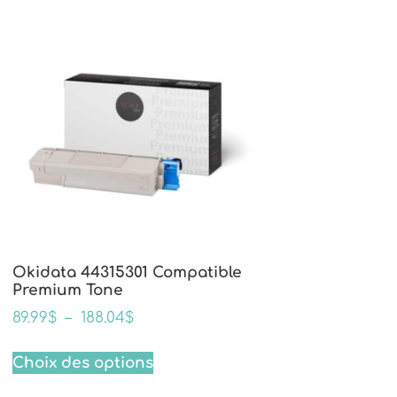
Okidata 44315301 Compatible
Premium Tone
89.99
$
–
188.04
$
Choix des options