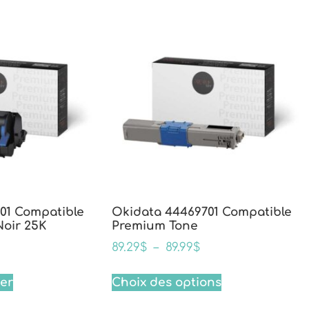
01 Compatible
Okidata 44469701 Compatible
oir 25K
Premium Tone
89.29
$
–
89.99
$
ier
Choix des options