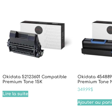
Okidata 52123601 Compatible
Okidata 454889
Premium Tone 15K
Premium Tone N
349.99
$
Lire la suite
Ajouter au pan