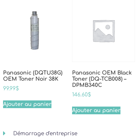
Panasonic (DQTU38G)
Panasonic OEM Black
OEM Toner Noir 38K
Toner (DQ-TCB008) –
DPMB340C
99.99
$
146.60
$
Ajouter au panier
Ajouter au panier
Démarrage d'entreprise