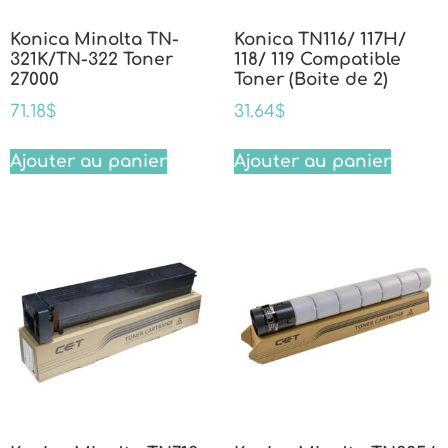
Konica Minolta TN-
Konica TN116/ 117H/
321K/TN-322 Toner
118/ 119 Compatible
27000
Toner (Boite de 2)
71.18
$
31.64
$
Ajouter au panier
Ajouter au panier