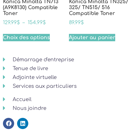
Konica Minolta TN713
Konica Minolta TN325/
(A9K8130) Compatible
325/ TN515/ 516
Toner
Compatible Toner
129.99
$
–
154.99
$
89.99
$
Choix des options
Ajouter au panier
Démarrage d'entreprise
Tenue de livre
Adjointe virtuelle
Services aux particuliers
Accueil
Nous joindre