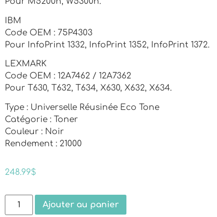
Pour M5200n, W5300n.
IBM
Code OEM : 75P4303
Pour InfoPrint 1332, InfoPrint 1352, InfoPrint 1372.
LEXMARK
Code OEM : 12A7462 / 12A7362
Pour T630, T632, T634, X630, X632, X634.
Type : Universelle Réusinée Eco Tone
Catégorie : Toner
Couleur : Noir
Rendement : 21000
248.99
$
Ajouter au panier