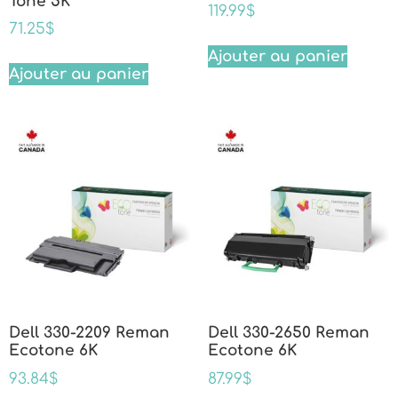
Tone 5K
119.99
$
71.25
$
Ajouter au panier
Ajouter au panier
Dell 330-2209 Reman
Dell 330-2650 Reman
Ecotone 6K
Ecotone 6K
93.84
$
87.99
$