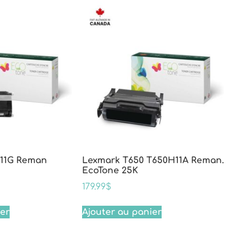
11G Reman
Lexmark T650 T650H11A Reman.
EcoTone 25K
179.99
$
ier
Ajouter au panier