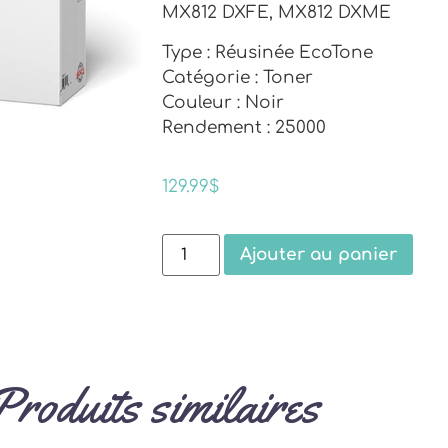
MX812 DXFE, MX812 DXME
Type : Réusinée EcoTone
Catégorie : Toner
Couleur : Noir
Rendement : 25000
129.99
$
Ajouter au panier
Produits similaires