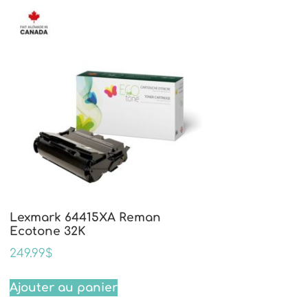
Lexmark 64415XA Reman
Ecotone 32K
249.99
$
Ajouter au panier