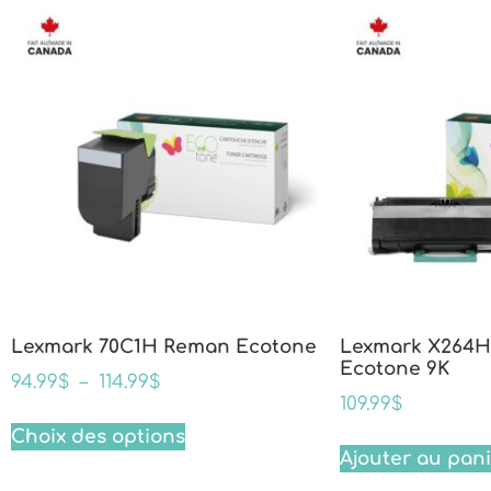
Lexmark 70C1H Reman Ecotone
Lexmark X264H
Ecotone 9K
94.99
$
–
114.99
$
109.99
$
Choix des options
Ajouter au pan