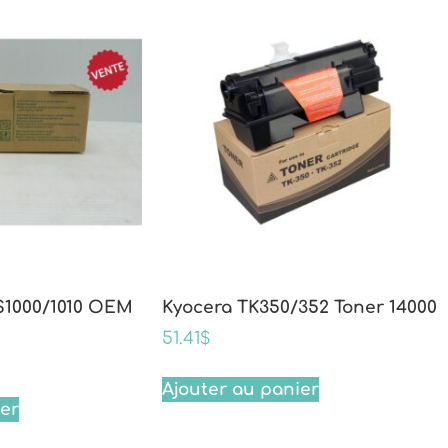
S1000/1010 OEM
Kyocera TK350/352 Toner 14000
51.41
$
Ajouter au panier
ier