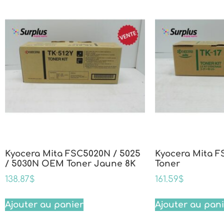
Kyocera Mita FSC5020N / 5025
Kyocera Mita F
/ 5030N OEM Toner Jaune 8K
Toner
138.87
$
161.59
$
Ajouter au panier
Ajouter au pan