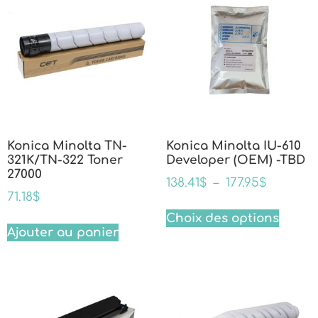
Konica Minolta TN-
Konica Minolta IU-610
321K/TN-322 Toner
Developer (OEM) -TBD
27000
138.41
$
–
177.95
$
71.18
$
Choix des options
Ajouter au panier