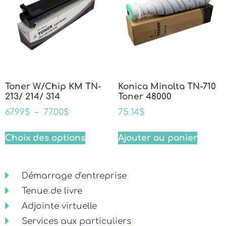
Toner W/Chip KM TN-
Konica Minolta TN-710
213/ 214/ 314
Toner 48000
67.99
$
–
77.00
$
75.14
$
Choix des options
Ajouter au panier
Démarrage d'entreprise
Tenue de livre
Adjointe virtuelle
Services aux particuliers