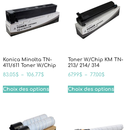
Konica Minolta TN-
Toner W/Chip KM TN-
411/611 Toner W/Chip
213/ 214/ 314
83.05
$
–
106.77
$
67.99
$
–
77.00
$
Choix des options
Choix des options