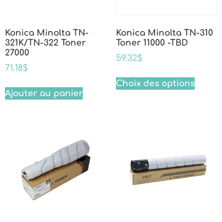
Konica Minolta TN-
Konica Minolta TN-310
321K/TN-322 Toner
Toner 11000 -TBD
27000
59.32
$
71.18
$
Choix des options
Ajouter au panier