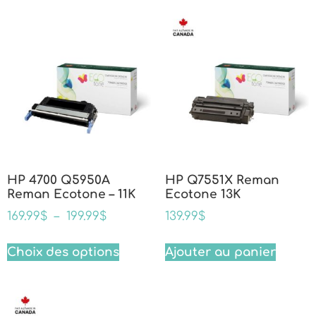
HP 4700 Q5950A
HP Q7551X Reman
Reman Ecotone – 11K
Ecotone 13K
169.99
$
–
199.99
$
139.99
$
Choix des options
Ajouter au panier