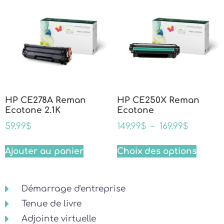
HP CE278A Reman
HP CE250X Reman
Ecotone 2.1K
Ecotone
59.99
$
149.99
$
–
169.99
$
Ajouter au panier
Choix des options
Démarrage d'entreprise
Tenue de livre
Adjointe virtuelle