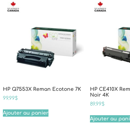
HP Q7553X Reman Ecotone 7K
HP CE410X Rem
Noir 4K
99.99
$
89.99
$
Ajouter au panier
Ajouter au pan