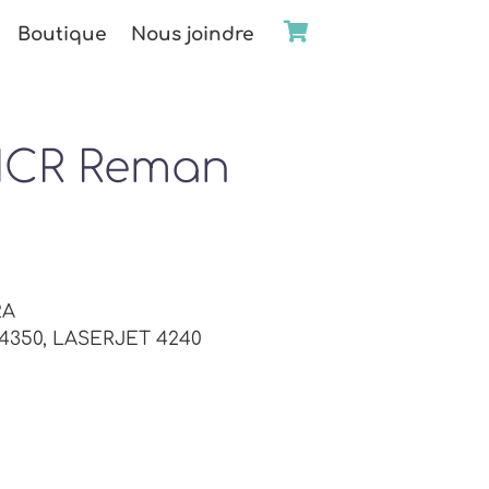
Boutique
Nous joindre
ICR Reman
2A
 4350, LASERJET 4240