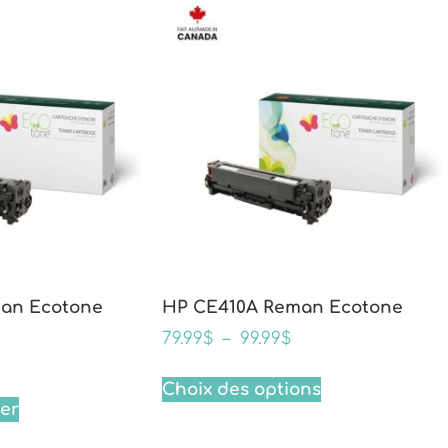
an Ecotone
HP CE410A Reman Ecotone
79.99
$
–
99.99
$
Choix des options
ier