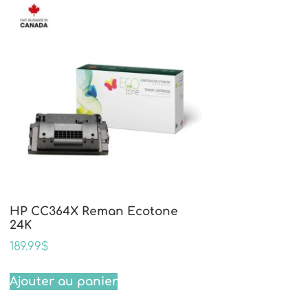
HP CC364X Reman Ecotone
24K
189.99
$
Ajouter au panier