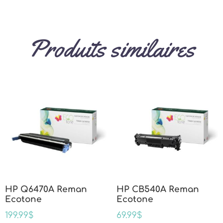
Produits similaires
HP Q6470A Reman
HP CB540A Reman
Ecotone
Ecotone
199.99
$
69.99
$