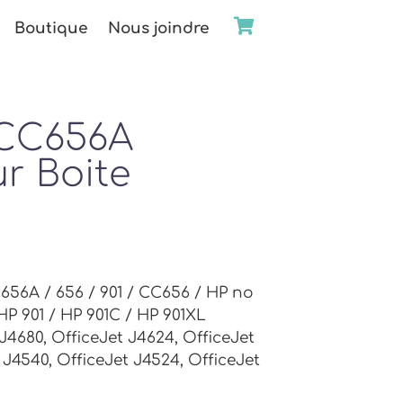
Boutique
Nous joindre
 CC656A
r Boite
656A / 656 / 901 / CC656 / HP no
HP 901 / HP 901C / HP 901XL
 J4680, OfficeJet J4624, OfficeJet
 J4540, OfficeJet J4524, OfficeJet