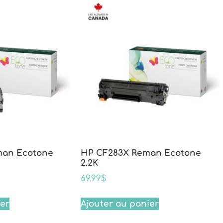
man Ecotone
HP CF283X Reman Ecotone
2.2K
69.99
$
ier
Ajouter au panier