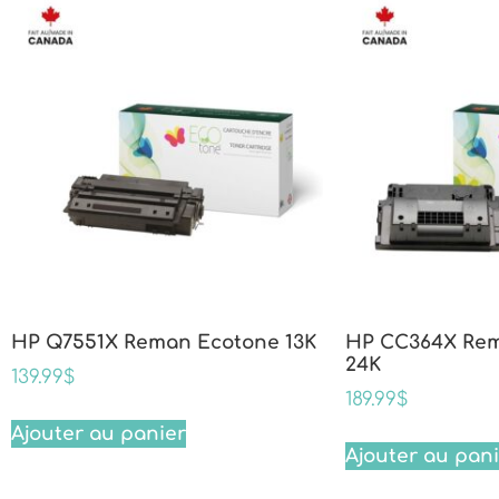
HP Q7551X Reman Ecotone 13K
HP CC364X Re
24K
139.99
$
189.99
$
Ajouter au panier
Ajouter au pan