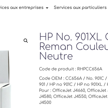
ices aux entreprises
Services aux particuliers
HP No. 901XL
Reman Couleu
Neutre
Code de produit : RHPCC656A
Code OEM : CC656A / No. 901C / 
901 / HP no 901C / HP no 901XL / 
Pour : OfficeJet J4660, OfficeJet
J4580, OfficeJet J4550, OfficeJet
J4500