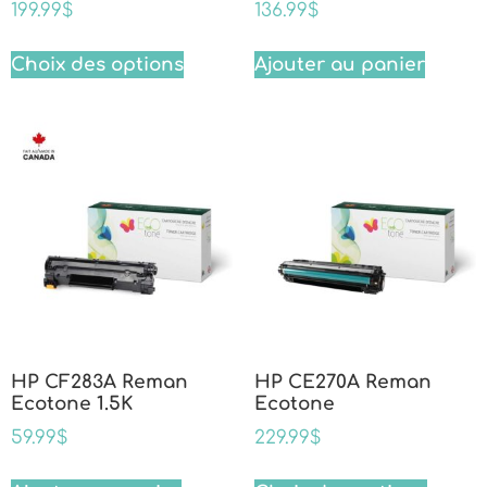
199.99
$
136.99
$
Choix des options
Ajouter au panier
HP CF283A Reman
HP CE270A Reman
Ecotone 1.5K
Ecotone
59.99
$
229.99
$