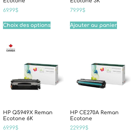
Ecotone
Ecotone 3K
69.99
$
79.99
$
Choix des options
Ajouter au panier
HP Q5949X Reman
HP CE270A Reman
Ecotone 6K
Ecotone
69.99
$
229.99
$