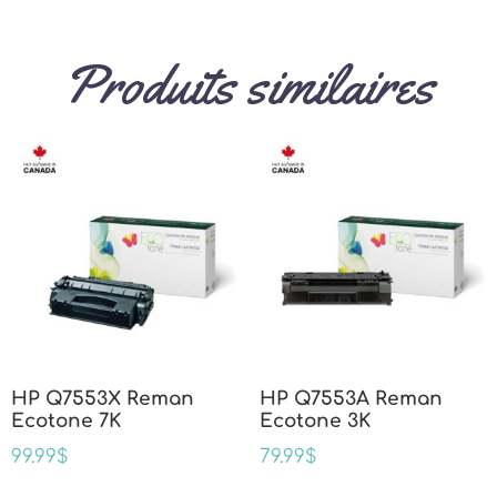
Produits similaires
HP Q7553X Reman
HP Q7553A Reman
Ecotone 7K
Ecotone 3K
99.99
$
79.99
$