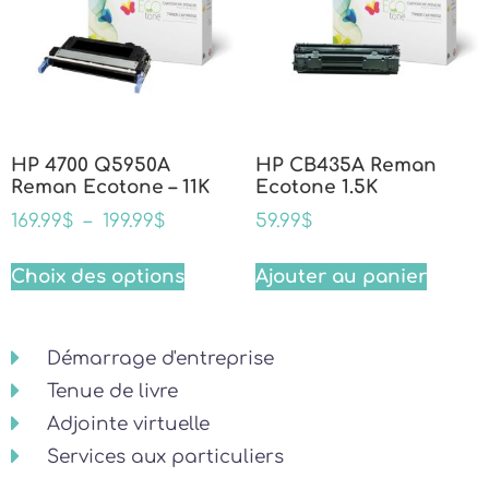
HP 4700 Q5950A
HP CB435A Reman
Reman Ecotone – 11K
Ecotone 1.5K
169.99
$
–
199.99
$
59.99
$
Choix des options
Ajouter au panier
Démarrage d'entreprise
Tenue de livre
Adjointe virtuelle
Services aux particuliers