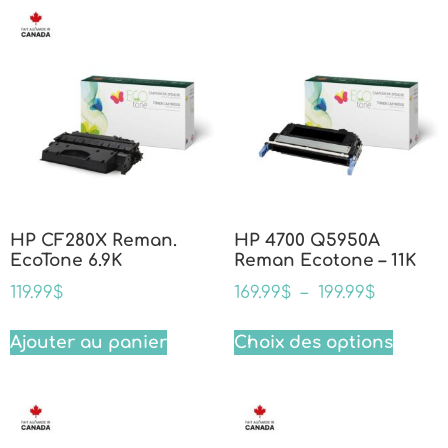
HP CF280X Reman.
HP 4700 Q5950A
EcoTone 6.9K
Reman Ecotone – 11K
119.99
$
169.99
$
–
199.99
$
Ajouter au panier
Choix des options