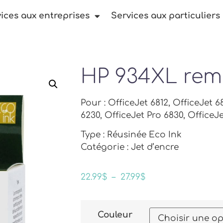
ices aux entreprises
Services aux particuliers
HP 934XL rem
Pour : OfficeJet 6812, OfficeJet 6
6230, OfficeJet Pro 6830, OfficeJ
Type : Réusinée Eco Ink
Catégorie : Jet d’encre
22.99
$
–
27.99
$
Couleur