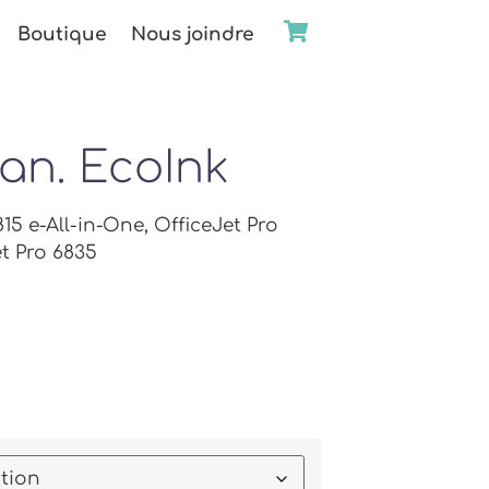
Boutique
Nous joindre
an. EcoInk
815 e-All-in-One, OfficeJet Pro
et Pro 6835