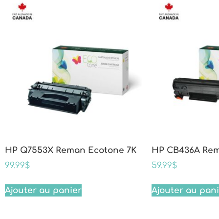
HP Q7553X Reman Ecotone 7K
HP CB436A Rem
99.99
$
59.99
$
Ajouter au panier
Ajouter au pan