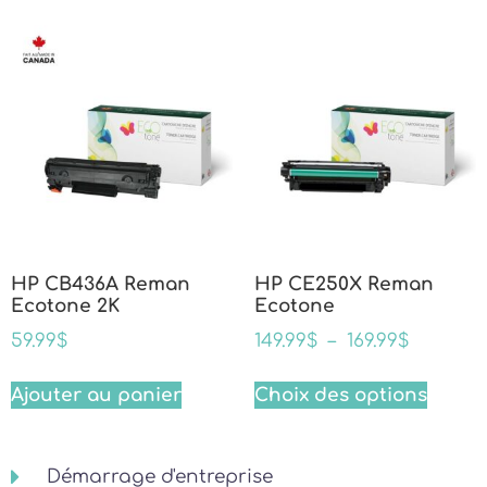
HP CB436A Reman
HP CE250X Reman
Ecotone 2K
Ecotone
59.99
$
149.99
$
–
169.99
$
Ajouter au panier
Choix des options
Démarrage d'entreprise