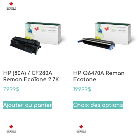
HP (80A) / CF280A
HP Q6470A Reman
Reman EcoTone 2.7K
Ecotone
79.99
$
199.99
$
Ajouter au panier
Choix des options