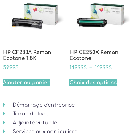
HP CF283A Reman
HP CE250X Reman
Ecotone 1.5K
Ecotone
59.99
$
149.99
$
–
169.99
$
Ajouter au panier
Choix des options
Démarrage d'entreprise
Tenue de livre
Adjointe virtuelle
Services aux particuliers