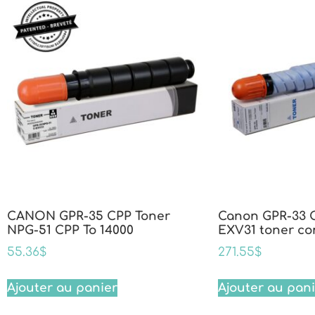
CANON GPR-35 CPP Toner
Canon GPR-33 C
NPG-51 CPP To 14000
EXV31 toner co
55.36
$
271.55
$
Ajouter au panier
Ajouter au pan