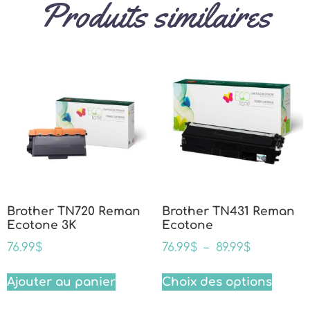
Produits similaires
Brother TN720 Reman
Brother TN431 Reman
Ecotone 3K
Ecotone
76.99
$
76.99
$
–
89.99
$
Ajouter au panier
Choix des options